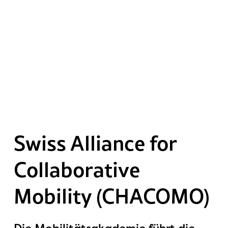
Aktivitäten
News
Swiss Alliance for
Social Media
Collaborative
Wall
Mobility (CHACOMO)
Portrait