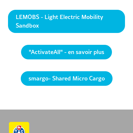
LEMOBS - Light Electric Mobility
Sandbox
"ActivateAll" - en savoir plus
smargo- Shared Micro Cargo