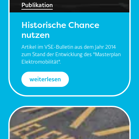
Publikation
Historische Chance
nutzen
Artikel im VSE-Bulletin aus dem Jahr 2014
zum Stand der Entwicklung des "Masterplan
Elektromobilität".
weiterlesen