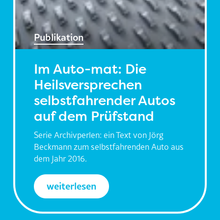
Publikation
Im Auto-mat: Die
Heilsversprechen
selbstfahrender Autos
auf dem Prüfstand
Serie Archivperlen: ein Text von Jörg
Beckmann zum selbstfahrenden Auto aus
dem Jahr 2016.
weiterlesen