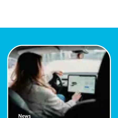
Aktivitäten
News
Social Media
Wall
Portrait
News