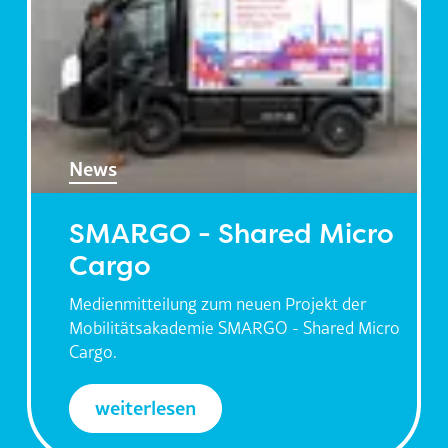
News
SMARGO - Shared Micro
Cargo
Medienmitteilung zum neuen Projekt der
Mobilitätsakademie SMARGO - Shared Micro
Cargo.
weiterlesen