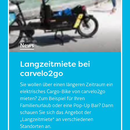
News
Langzeitmiete bei
carvelo2go
Sie wollen über einen längeren Zeitraum ein
elektrisches Cargo-Bike von carvelo2go
mieten? Zum Beispiel für Ihren
Familienurlaub oder eine Pop-Up Bar? Dann
schauen Sie sich das Angebot der
„Langzeitmiete“ an verschiedenen
Standorten an.