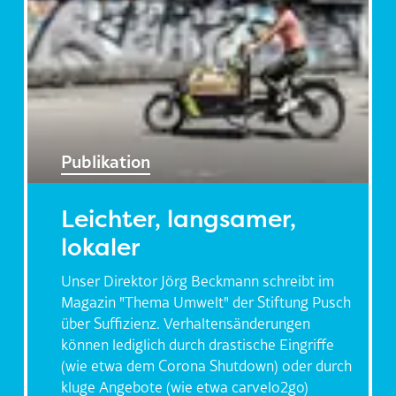
Publikation
Leichter, langsamer,
lokaler
Unser Direktor Jörg Beckmann schreibt im
Magazin "Thema Umwelt" der Stiftung Pusch
über Suffizienz. Verhaltensänderungen
können lediglich durch drastische Eingriffe
(wie etwa dem Corona Shutdown) oder durch
kluge Angebote (wie etwa carvelo2go)